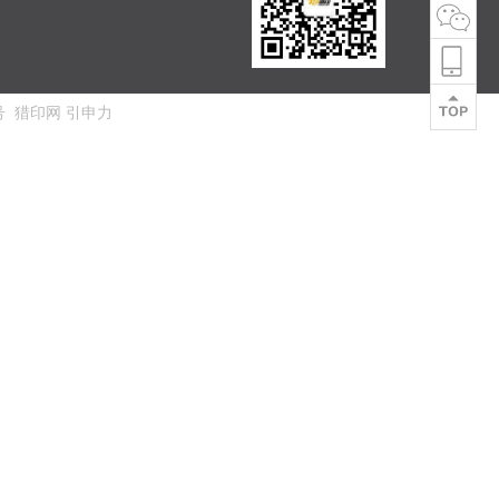
号
猎印网
引申力