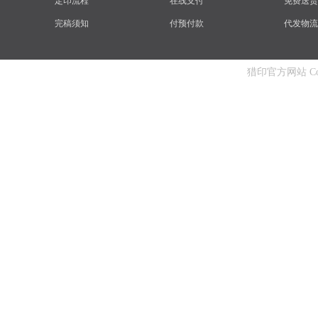
定印流程
在线支付
免费送货
完稿须知
付预付款
代发物流
猎印官方网站 Copyri