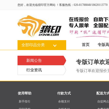
为了保
您好，欢迎光临猎印官方网站 ！客服热线：020-81788848/18620113770
首页
专版
全部印品分类
新闻公告
专版订单欢迎
行业资讯
专版订单欢迎报价另外
使用帮助
付款方式
配送方
新手指引
余额支付
自提网点