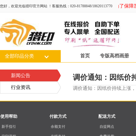
为了保障加强
您好，欢迎光临猎印官方网站 ！客服热线：020-81788848/18620113770
首页
专版高档画册
全部印品分类
新闻公告
调价通知：因纸价
行业资讯
调价通知：因纸价持续上涨，
使用帮助
付款方式
配送方式
新手指引
余额支付
自提网点