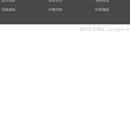
定印流程
在线支付
免费送货
完稿须知
付预付款
代发物流
猎印官方网站 Copyright©2014-2